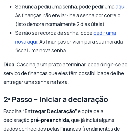
Se nunca pediu uma senha, pode pedir uma
aqui
.
As finanças irão enviar-lhe a senha por correio
(isto demora normalmente 2 dias úteis).
Se não se recorda da senha, pode
pedir uma
nova aqui
. As finanças enviam para sua morada
fiscal uma nova senha.
Dica
: Caso haja um prazo a terminar, pode dirigir-se ao
serviço de finanças que eles têm possibilidade de lhe
entregar uma senha na hora.
2º Passo – Iniciar a declaração
Escolha
“Entregar Declaração”
e opte pela
declaração
pré-preenchida
, que já inclui alguns
dados conhecidos pelas Finanças (rendimentos de