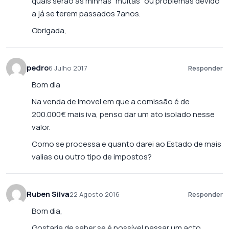
quais serão as minhas “multas” ou problemas devido
a já se terem passados 7anos.
Obrigada,
pedro
6 Julho 2017
Responder
Bom dia
Na venda de imovel em que a comissão é de
200.000€ mais iva, penso dar um ato isolado nesse
valor.
Como se processa e quanto darei ao Estado de mais
valias ou outro tipo de impostos?
Ruben Silva
22 Agosto 2016
Responder
Bom dia,
Gostaria de saber se é possível passar um acto