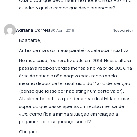
Qual o CAE que devo inserir no modelo B do IRS? E no
quadro 4 qual o campo que devo preencher?
Adriana Correia
30 Abril 2016
Responder
Boa tarde,
Antes de mais os meus parabéns pela sua iniciativa.
No meu caso, fechei atividade em 2013. Nessa altura,
passava recibos verdes mensais no valor de 300€ na
área da saúde e não pagava segurança social,
mesmo depois de ter usufruído do 1′ ano de isenção
(penso que fosse por não atingir um certo valor).
Atualmente, estou a ponderar reabrir atividade, mas
supondo que passe apenas um recibo mensal de
40€, como fica a minha situação em relação a
pagamentos à segurança social?
Obrigada,