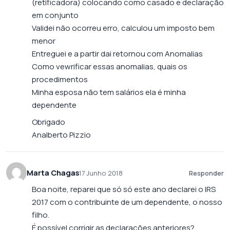
(retificadora) colocando como casado e declaração
em conjunto
Validei não ocorreu erro, calculou um imposto bem
menor
Entreguei e a partir dai retornou com Anomalias
Como vewrificar essas anomalias, quais os
procedimentos
Minha esposa não tem salários ela é minha
dependente
Obrigado
Analberto Pizzio
Marta Chagas
17 Junho 2018
Responder
Boa noite, reparei que só só este ano declarei o IRS
2017 com o contribuinte de um dependente, o nosso
filho.
É possível corrigir as declarações anteriores?