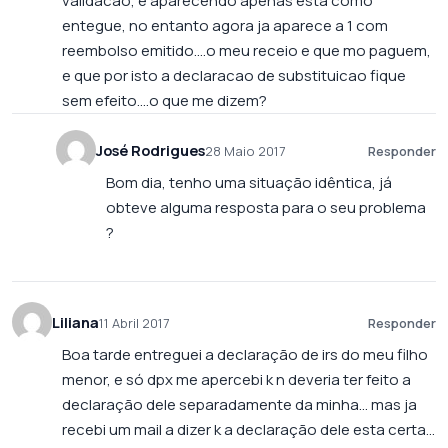
validacao, e aparecendo apenas esta como
entegue, no entanto agora ja aparece a 1 com
reembolso emitido….o meu receio e que mo paguem,
e que por isto a declaracao de substituicao fique
sem efeito….o que me dizem?
José Rodrigues
28 Maio 2017
Responder
Bom dia, tenho uma situação idêntica, já
obteve alguma resposta para o seu problema
?
Liliana
11 Abril 2017
Responder
Boa tarde entreguei a declaração de irs do meu filho
menor, e só dpx me apercebi k n deveria ter feito a
declaração dele separadamente da minha… mas ja
recebi um mail a dizer k a declaração dele esta certa…