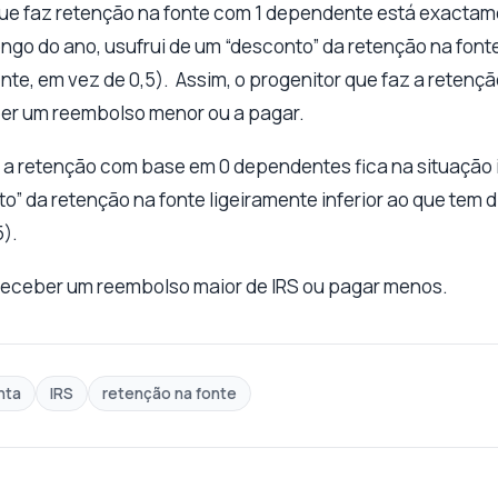
 que faz retenção na fonte com 1 dependente está exacta
ongo do ano, usufrui de um “desconto” da retenção na font
nte, em vez de 0,5). Assim, o progenitor que faz a retenç
r um reembolso menor ou a pagar.
 a retenção com base em 0 dependentes fica na situação in
o” da retenção na fonte ligeiramente inferior ao que tem 
).
á receber um reembolso maior de IRS ou pagar menos.
nta
IRS
retenção na fonte