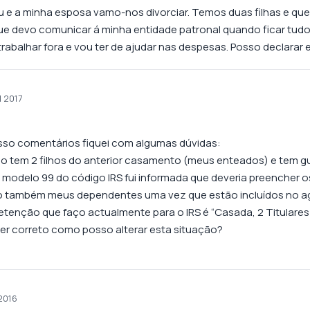
Eu e a minha esposa vamo-nos divorciar. Temos duas filhas e q
ue devo comunicar á minha entidade patronal quando ficar tudo 
trabalhar fora e vou ter de ajudar nas despesas. Posso declarar 
l 2017
osso comentários fiquei com algumas dúvidas:
o tem 2 filhos do anterior casamento (meus enteados) e tem g
 modelo 99 do código IRS fui informada que deveria preencher o
também meus dependentes uma vez que estão incluídos no agr
retenção que faço actualmente para o IRS é “Casada, 2 Titulares
ver correto como posso alterar esta situação?
2016