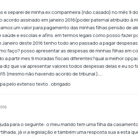
has e separei de minha ex companheira (não casado) no mês 9 
ao acordo assinado em janeiro 2016(poder paternal atribuído á 
amos um valor para pagamento das minhas filhas pensão de al
 saúde e escolas e afins. em termos legais como posso fazer po
 Janeiro deste 2016 tenho todo ano passado a pagar despesas
omo faço? posso apresentar as despesas de minhas filhas em c
 a partir mes 9 moradas fiscais diferentes?qual a melhor opçao
 diz que vai apresentar valores todos despesas delas e eu so f
15 (mesmo não havendo acordo de tribunal )….
pa pelo extenso texto . obrigado
2016
juda para o seguinte: o meu marido tem uma filha da casamento
tilhada, já vi a legislação e também uma resposta sua a esta q