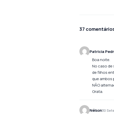
37 comentário
Patricia Ped
Boa noite.
No caso de 
de filhos en
que ambos p
NÃO alterna
Grata.
Nélson
30 Set