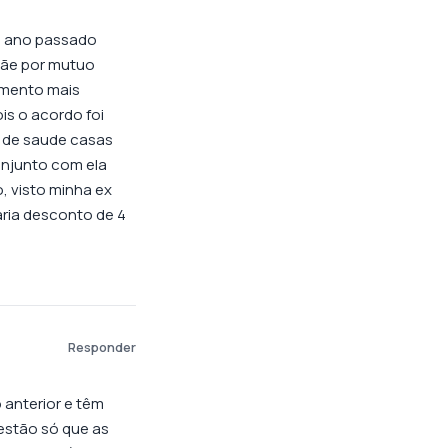
do ano passado
mãe por mutuo
imento mais
is o acordo foi
 de saude casas
onjunto com ela
, visto minha ex
aria desconto de 4
Responder
 anterior e têm
uestão só que as