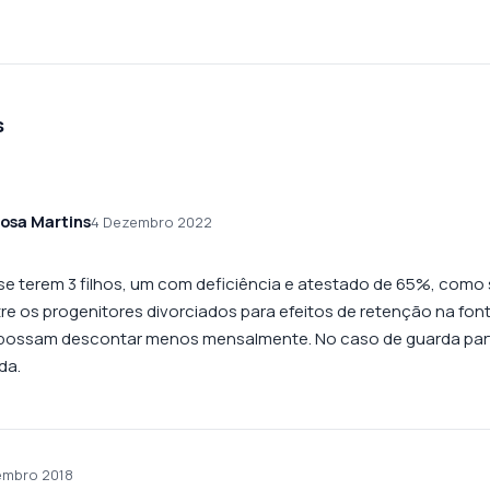
s
rosa Martins
4 Dezembro 2022
se terem 3 filhos, um com deficiência e atestado de 65%, como 
tre os progenitores divorciados para efeitos de retenção na fo
ossam descontar menos mensalmente. No caso de guarda parti
da.
embro 2018