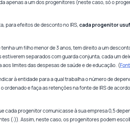
ída apenas a um dos progenitores (neste caso, só o prog
a, para efeitos de desconto no IRS,
cada progenitor usuf
tenha um filho menor de 3 anos, tem direito a um desconto
es estiverem separados com guarda conjunta, cada um deles
a aos limites das despesas de saúde e de educação. (
Fon
ndicar à entidade para a qual trabalha o número de depe
 o ordenado e faça as retenções na fonte de IRS de acord
 que cada progenitor comunicasse à sua empresa 0,5 depe
es (:)). Assim, neste caso, os progenitores podem escol