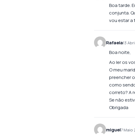
Boa tarde. 
conjunta. Q
vou estar a 
Rafaela
13 Abri
Boa noite,
Ao ler os v
O meu marid
preencher o
como sendo 
correto? A 
Se não esti
Obrigada
miguel
7 Maio 