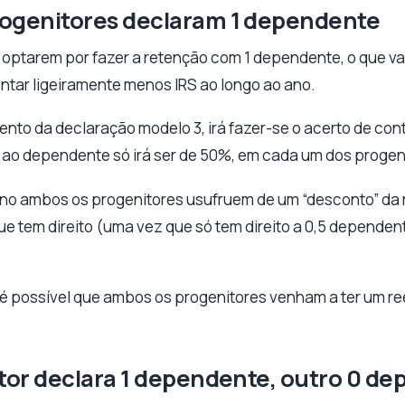
rogenitores declaram 1 dependente
optarem por fazer a retenção com 1 dependente, o que v
ntar ligeiramente menos IRS ao longo ao ano.
ento da declaração modelo 3, irá fazer-se o acerto de co
o ao dependente só irá ser de 50%, em cada um dos progen
ano ambos os progenitores usufruem de um “desconto” da 
ue tem direito (uma vez que só tem direito a 0,5 depende
 é possível que ambos os progenitores venham a ter um r
itor declara 1 dependente, outro 0 d