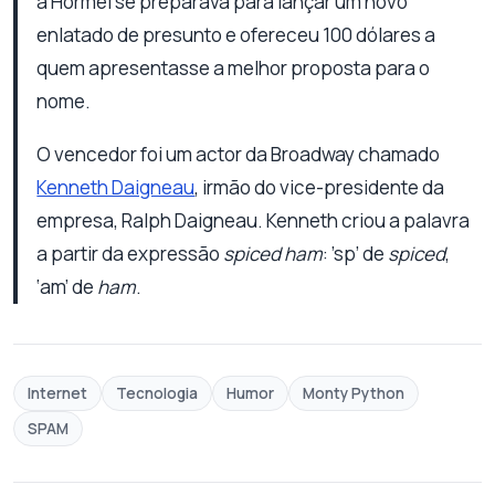
a Hormel se preparava para lançar um novo
enlatado de presunto e ofereceu 100 dólares a
quem apresentasse a melhor proposta para o
nome.
O vencedor foi um actor da Broadway chamado
Kenneth Daigneau
, irmão do vice-presidente da
empresa, Ralph Daigneau. Kenneth criou a palavra
a partir da expressão
spiced ham
: ’sp’ de
spiced
,
‘am’ de
ham
.
Internet
Tecnologia
Humor
Monty Python
SPAM