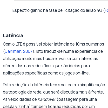
Espectro ganho na fase de licitação do leilão 4G (
F
Latência
Com o LTE é possível obter latência de 10ms ou menos
(
Dahlman, 2007
). Isto traduz-se numa experiência de
utilização muito mais fluída e rivaliza com latencias
oferecidas nas redes fixas que são ideias para
aplicações específicas como os jogos on-line.
Esta redução da latência tem a ver com a simplificação
da topologia de rede, que será discutida mais à frente.
As velocidades de
handover
(passagem para uma
célula vizinha) também ficarão reduzidas por um