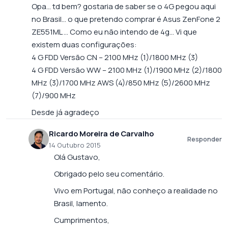
Opa… td bem? gostaria de saber se o 4G pegou aqui
no Brasil… o que pretendo comprar é Asus ZenFone 2
ZE551ML … Como eu não intendo de 4g… Vi que
existem duas configurações:
4 G FDD Versão CN – 2100 MHz (1)/1800 MHz (3)
4 G FDD Versão WW – 2100 MHz (1)/1900 MHz (2)/1800
MHz (3)/1700 MHz AWS (4)/850 MHz (5)/2600 MHz
(7)/900 MHz
Desde já agradeço
Ricardo Moreira de Carvalho
Responder
14 Outubro 2015
Olá Gustavo,
Obrigado pelo seu comentário.
Vivo em Portugal, não conheço a realidade no
Brasil, lamento.
Cumprimentos,