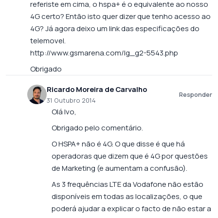
referiste em cima, o hspa+ é o equivalente ao nosso
4G certo? Então isto quer dizer que tenho acesso ao
4G? Já agora deixo um link das especificações do
telemovel.
http://www.gsmarena.com/lg_g2-5543.php
Obrigado
Ricardo Moreira de Carvalho
Responder
31 Outubro 2014
Olá Ivo,
Obrigado pelo comentário.
O HSPA+ não é 4G. O que disse é que há
operadoras que dizem que é 4G por questões
de Marketing (e aumentam a confusão).
As 3 frequências LTE da Vodafone não estão
disponíveis em todas as localizações, o que
poderá ajudar a explicar o facto de não estar a