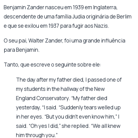
Benjamin Zander nasceu em 1939 em Inglaterra,
descendente de uma família Judia originária de Berlim
e que se exilou em 1937 para fugir aos Nazis.
O seu pai, Walter Zander, foi uma grande influência
para Benjamin.
Tanto, que escreve o seguinte sobre ele:
The day after my father died, I passed one of
my students in the hallway of the New
England Conservatory. “My father died
yesterday, “I said. “Suddenly tears welled up
in her eyes. “But you didn’t even know him,” I
said. “Oh yes I did,” she replied. “We all knew
him through you.”