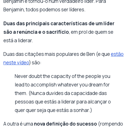
Benjamin e tornou-o num verdadeiro líder. Para
Benjamin, todos podemos ser líderes.
D
uas das principais características de um líder
são a renúncia e o sacrifício
, em prol de quem se
está a liderar.
Duas das citações mais populares de Ben (e que
estão
neste vídeo
) são:
Never doubt the capacity of the people you
lead to accomplish whatever you dream for
them. (Nunca duvides da capacidade das
pessoas que estás a liderar para alcançar o
quer quer seja que estás a sonhar.)
A outra é uma
nova definição do sucesso
(rompendo