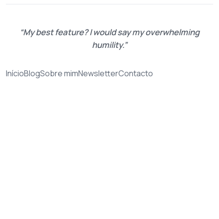
My best feature? I would say my overwhelming
humility.
Início
Blog
Sobre mim
Newsletter
Contacto