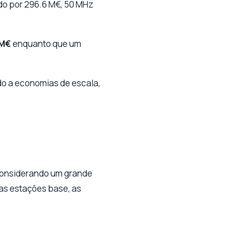
do por 296.6 M€, 50 MHz
 M€
enquanto que um
do a economias de escala,
 considerando um grande
uas estações base, as