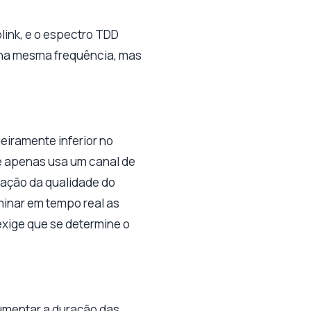
plink, e o espectro TDD
na mesma frequência, mas
eiramente inferior no
e apenas usa um canal de
inação da qualidade do
minar em tempo real as
exige que se determine o
umentar a duração das