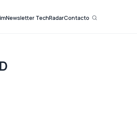
im
Newsletter TechRadar
Contacto
DD