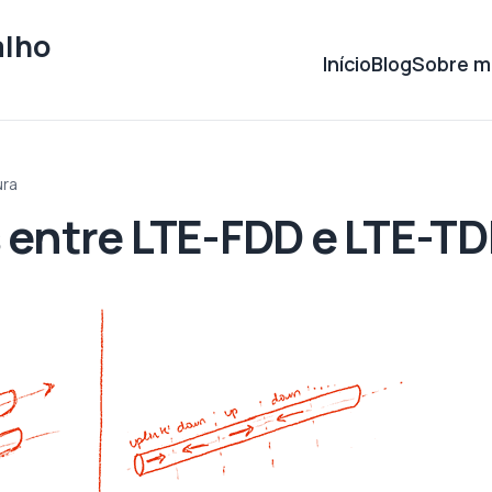
alho
Início
Blog
Sobre m
ura
 entre LTE-FDD e LTE-T