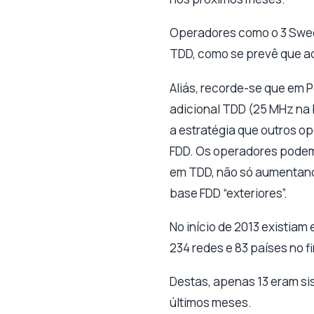
Operadores como o 3 Swede
TDD, como se prevê que a
Aliás, recorde-se que em
adicional TDD (25 MHz na
a estratégia que outros 
FDD. Os operadores podem
em TDD, não só aumentand
base FDD “exteriores”.
No início de 2013 existia
234 redes e 83 países no fi
Destas, apenas 13 eram si
últimos meses.