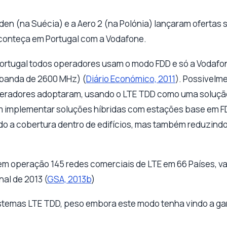
n (na Suécia) e a Aero 2 (na Polónia) lançaram ofertas 
conteça em Portugal com a Vodafone.
 Portugal todos operadores usam o modo FDD e só a Vodaf
 banda de 2600 MHz) (
Diário Económico, 2011
). Possivelme
operadores adoptaram, usando o LTE TDD como uma soluç
 implementar soluções híbridas com estações base em FDD
o a cobertura dentro de edifícios, mas também reduzindo
m em operação 145 redes comerciais de LTE em 66 Países, v
nal de 2013 (
GSA, 2013b
)
stemas LTE TDD, peso embora este modo tenha vindo a ga