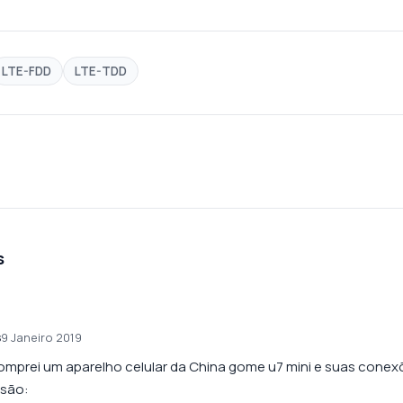
LTE-FDD
LTE-TDD
s
s
9 Janeiro 2019
omprei um aparelho celular da China gome u7 mini e suas cone
 são: