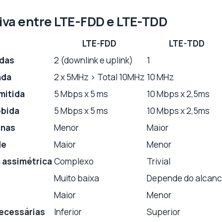
iva entre LTE-FDD e LTE-TDD
LTE-FDD
LTE-TDD
das
2 (downlink e uplink)
1
nda
2 x 5MHz > Total 10MHz
10 MHz
mitida
5 Mbps x 5 ms
10 Mbps x 2,5ms
ebida
5 Mbps x 5 ms
10 Mbps x 2,5ms
enas
Menor
Maior
de
Maior
Menor
 assimétrica
Complexo
Trivial
Muito baixa
Depende do alcan
Maior
Menor
necessárias
Inferior
Superior