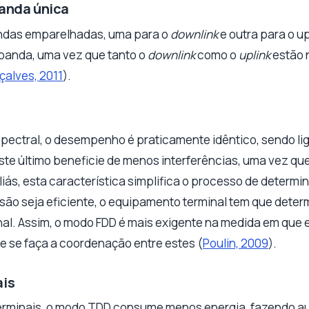
anda única
ndas emparelhadas, uma para o
downlink
e outra para o u
banda, uma vez que tanto o
downlink
como o
uplink
estão 
alves, 2011
).
spectral, o desempenho é praticamente idêntico, sendo lig
te último beneficie de menos interferências, uma vez qu
iás, esta característica simplifica o processo de determ
ssão seja eficiente, o equipamento terminal tem que deter
al. Assim, o modo FDD é mais exigente na medida em que 
ue se faça a coordenação entre estes (
Poulin, 2009
).
ais
terminais, o modo TDD consume menos energia, fazendo a