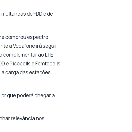
simultâneas de FDD e de
one comprou espectro
nte a Vodafone irá seguir
ão complementar ao LTE
 e Picocells e Femtocells
 a carga das estações
alor que poderá chegar a
nhar relevância nos