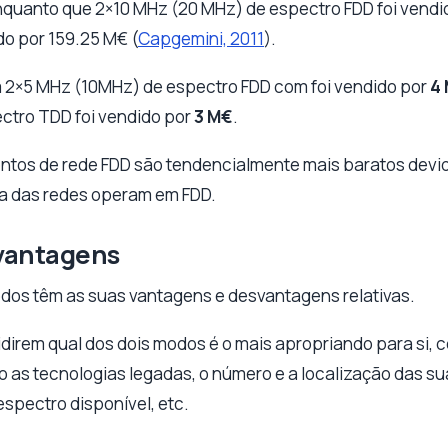
nquanto que 2×10 MHz (20 MHz) de espectro FDD foi vendi
do por 159.25 M€ (
Capgemini, 2011
).
m 2×5 MHz (10MHz) de espectro FDD com foi vendido por
4
ctro TDD foi vendido por
3 M€
.
ntos de rede FDD são tendencialmente mais baratos devi
ia das redes operam em FDD.
vantagens
dos têm as suas vantagens e desvantagens relativas.
irem qual dos dois modos é o mais apropriando para si,
o as tecnologias legadas, o número e a localização das s
espectro disponível, etc.