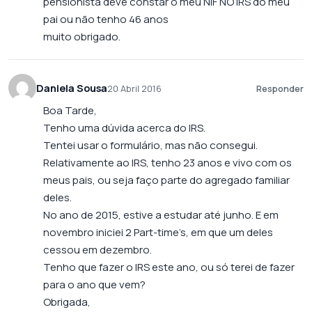
pensionista deve constar o meu NiF NO IRS do meu
pai ou não tenho 46 anos
muito obrigado.
Daniela Sousa
20 Abril 2016
Responder
Boa Tarde,
Tenho uma dúvida acerca do IRS.
Tentei usar o formulário, mas não consegui.
Relativamente ao IRS, tenho 23 anos e vivo com os
meus pais, ou seja faço parte do agregado familiar
deles.
No ano de 2015, estive a estudar até junho. E em
novembro iniciei 2 Part-time’s, em que um deles
cessou em dezembro.
Tenho que fazer o IRS este ano, ou só terei de fazer
para o ano que vem?
Obrigada,