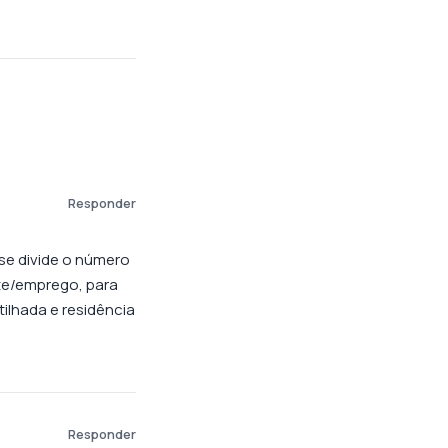
Responder
se divide o número
nte/emprego, para
lhada e residência
Responder