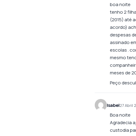
boa noite
tenho 2 fil
(2015) até 
acordo) ach
despesas de
assinado em
escolas . c
mesmo tendo
companheira
meses de 20
Peço descul
Isabel
27 Abril 
Boa noite
Agradecia a
custodia par