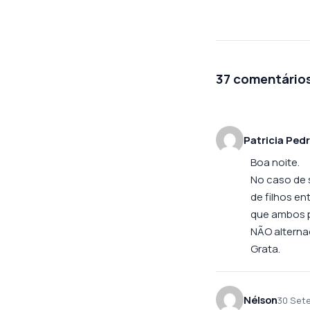
37 comentário
Patricia Ped
Boa noite.
No caso de 
de filhos en
que ambos p
NÃO alterna
Grata.
Nélson
30 Set