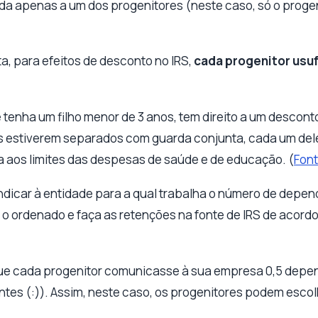
ída apenas a um dos progenitores (neste caso, só o prog
a, para efeitos de desconto no IRS,
cada progenitor usuf
tenha um filho menor de 3 anos, tem direito a um desconto
es estiverem separados com guarda conjunta, cada um deles
a aos limites das despesas de saúde e de educação. (
Fon
ndicar à entidade para a qual trabalha o número de depe
 o ordenado e faça as retenções na fonte de IRS de acord
 que cada progenitor comunicasse à sua empresa 0,5 depe
es (:)). Assim, neste caso, os progenitores podem escol