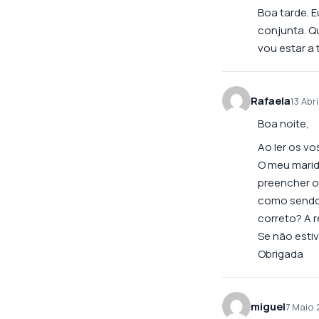
Boa tarde. 
conjunta. Q
vou estar a 
Rafaela
13 Abri
Boa noite,
Ao ler os v
O meu marid
preencher o
como sendo 
correto? A 
Se não esti
Obrigada
miguel
7 Maio 