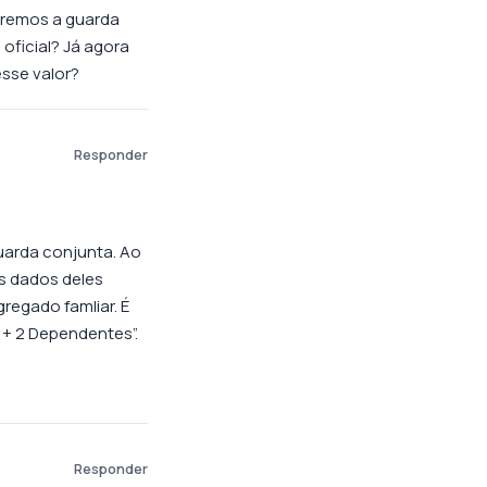
ueremos a guarda
oficial? Já agora
esse valor?
Responder
uarda conjunta. Ao
s dados deles
egado famliar. É
 + 2 Dependentes”.
Responder