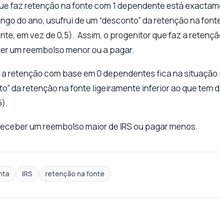
 que faz retenção na fonte com 1 dependente está exacta
ongo do ano, usufrui de um “desconto” da retenção na font
nte, em vez de 0,5). Assim, o progenitor que faz a retenç
r um reembolso menor ou a pagar.
 a retenção com base em 0 dependentes fica na situação in
o” da retenção na fonte ligeiramente inferior ao que tem 
).
á receber um reembolso maior de IRS ou pagar menos.
nta
IRS
retenção na fonte