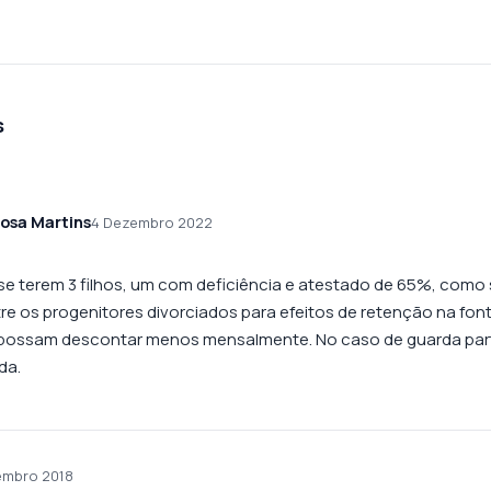
s
rosa Martins
4 Dezembro 2022
se terem 3 filhos, um com deficiência e atestado de 65%, como 
tre os progenitores divorciados para efeitos de retenção na fo
ossam descontar menos mensalmente. No caso de guarda parti
da.
embro 2018