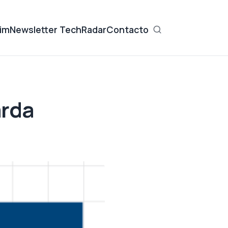
im
Newsletter TechRadar
Contacto
arda