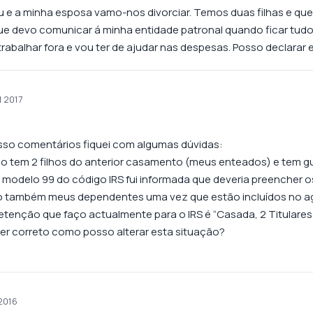
Eu e a minha esposa vamo-nos divorciar. Temos duas filhas e q
ue devo comunicar á minha entidade patronal quando ficar tudo 
trabalhar fora e vou ter de ajudar nas despesas. Posso declarar 
l 2017
osso comentários fiquei com algumas dúvidas:
o tem 2 filhos do anterior casamento (meus enteados) e tem g
 modelo 99 do código IRS fui informada que deveria preencher o
também meus dependentes uma vez que estão incluídos no agr
retenção que faço actualmente para o IRS é “Casada, 2 Titulares
ver correto como posso alterar esta situação?
2016