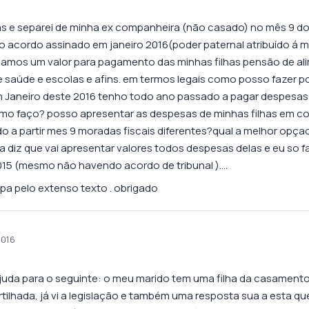
has e separei de minha ex companheira (não casado) no mês 9 
ao acordo assinado em janeiro 2016(poder paternal atribuído á 
amos um valor para pagamento das minhas filhas pensão de al
 saúde e escolas e afins. em termos legais como posso fazer po
 Janeiro deste 2016 tenho todo ano passado a pagar despesas
omo faço? posso apresentar as despesas de minhas filhas em c
 a partir mes 9 moradas fiscais diferentes?qual a melhor opçao
 diz que vai apresentar valores todos despesas delas e eu so f
15 (mesmo não havendo acordo de tribunal )….
pa pelo extenso texto . obrigado
2016
juda para o seguinte: o meu marido tem uma filha da casamento
tilhada, já vi a legislação e também uma resposta sua a esta q