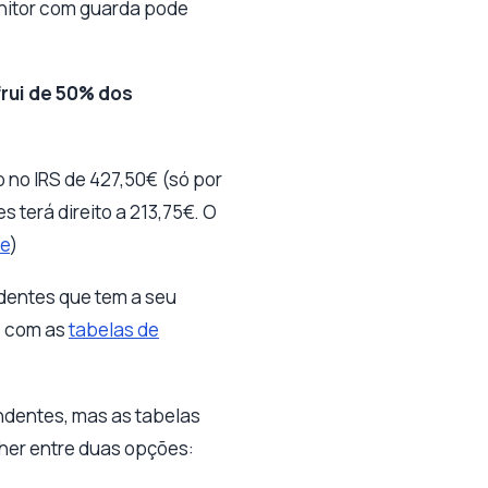
enitor com guarda pode
rui de 50% dos
 no IRS de 427,50€ (só por
 terá direito a 213,75€. O
te
)
ndentes que tem a seu
o com as
tabelas de
ndentes, mas as tabelas
her entre duas opções: