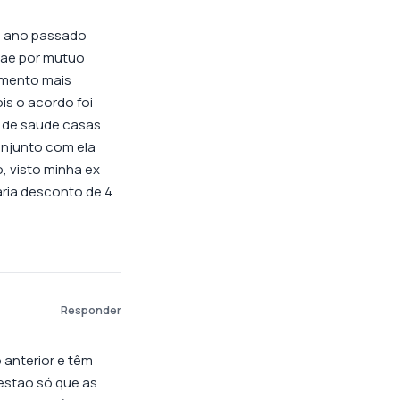
do ano passado
mãe por mutuo
imento mais
is o acordo foi
 de saude casas
onjunto com ela
, visto minha ex
aria desconto de 4
Responder
 anterior e têm
uestão só que as