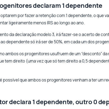
rogenitores declaram 1 dependente
optarem por fazer a retenção com 1 dependente, o que v
ntar ligeiramente menos IRS ao longo ao ano.
ento da declaração modelo 3, irá fazer-se o acerto de co
o ao dependente só irá ser de 50%, em cada um dos progen
ano ambos os progenitores usufruem de um “desconto” da 
ue tem direito (uma vez que só tem direito a 0,5 depende
 é possível que ambos os progenitores venham a ter um r
itor declara 1 dependente, outro 0 d