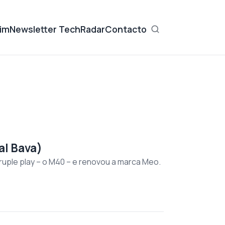
im
Newsletter TechRadar
Contacto
al Bava)
uple play – o M40 – e renovou a marca Meo.