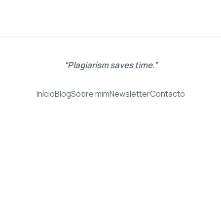
Plagiarism saves time.
Início
Blog
Sobre mim
Newsletter
Contacto