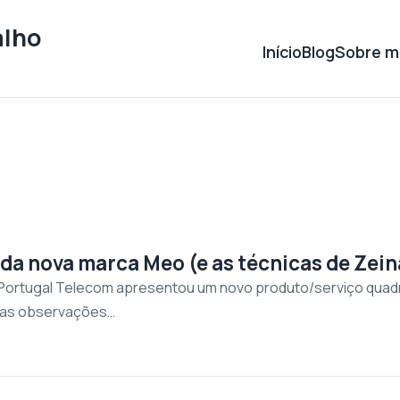
alho
Início
Blog
Sobre m
da nova marca Meo (e as técnicas de Zein
 Portugal Telecom apresentou um novo produto/serviço quadr
umas observações…