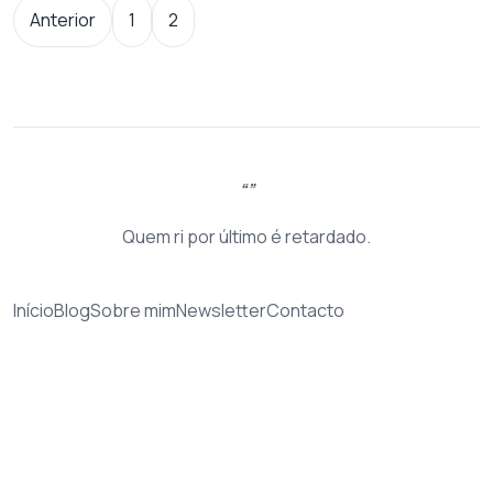
Paginação dos conteúdos
Anterior
1
2
Quem ri por último é retardado.
Início
Blog
Sobre mim
Newsletter
Contacto