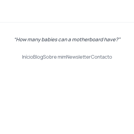
How many babies can a motherboard have?
Início
Blog
Sobre mim
Newsletter
Contacto