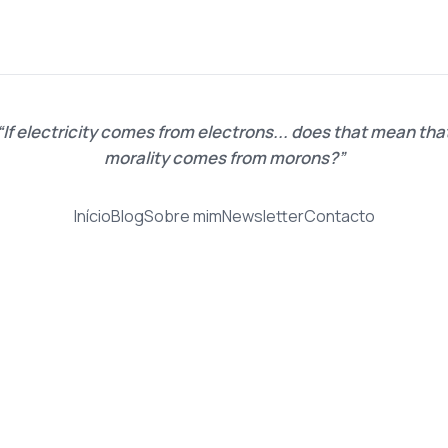
If electricity comes from electrons... does that mean tha
morality comes from morons?
Início
Blog
Sobre mim
Newsletter
Contacto