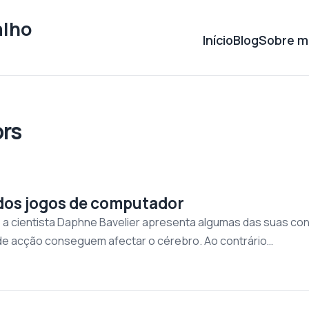
alho
Início
Blog
Sobre m
rs
dos jogos de computador
 a cientista Daphne Bavelier apresenta algumas das suas co
e acção conseguem afectar o cérebro. Ao contrário…