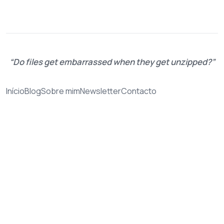
Do files get embarrassed when they get unzipped?
Início
Blog
Sobre mim
Newsletter
Contacto