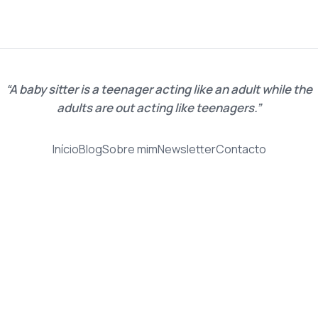
A baby sitter is a teenager acting like an adult while the
adults are out acting like teenagers.
Início
Blog
Sobre mim
Newsletter
Contacto