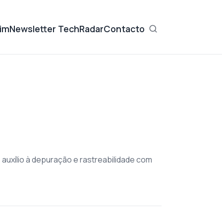
im
Newsletter TechRadar
Contacto
auxílio à depuração e rastreabilidade com