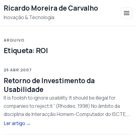
Saltar para o conteudo
Ricardo Moreira de Carvalho
Inovação & Tecnologia
ARQUIVO
Etiqueta:
ROI
25 ABR 2007
Retorno de Investimento da
Usabilidade
It is foolish to ignore usability. It should be illegal for
companies to reject it.” (Rhodes, 1998) No âmbito da
disciplina de Interacção Homem-Computador do ISCTE,…
Ler artigo
→