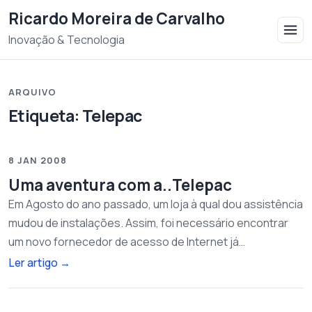
Saltar para o conteudo
Ricardo Moreira de Carvalho
Inovação & Tecnologia
ARQUIVO
Etiqueta:
Telepac
8 JAN 2008
Uma aventura com a..Telepac
Em Agosto do ano passado, um loja à qual dou assistência
mudou de instalações. Assim, foi necessário encontrar
um novo fornecedor de acesso de Internet já…
Ler artigo
→