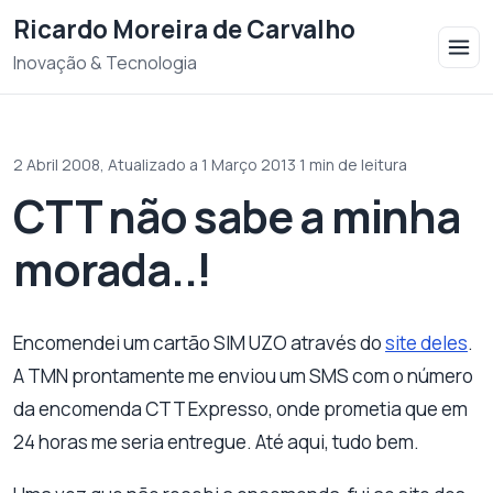
Saltar para o conteudo
Ricardo Moreira de Carvalho
Inovação & Tecnologia
2 Abril 2008,
Atualizado a 1 Março 2013
·
1 min de leitura
CTT não sabe a minha
morada..!
Encomendei um cartão SIM UZO através do
site deles
.
A TMN prontamente me enviou um SMS com o número
da encomenda CTT Expresso, onde prometia que em
24 horas me seria entregue. Até aqui, tudo bem.