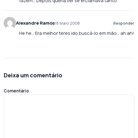
fazem… Depois queria ver se erclamava tanto.
Alexandre Ramos
18 Maio 2008
Responder
He he… Era melhor teres ido buscá-lo em mão… ah ah!
Deixa um comentário
Comentário