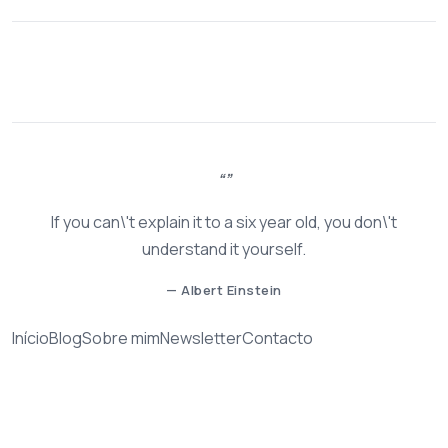
If you can\'t explain it to a six year old, you don\'t
understand it yourself.
— Albert Einstein
Início
Blog
Sobre mim
Newsletter
Contacto