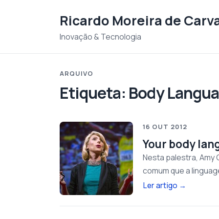
Saltar para o conteudo
Ricardo Moreira de Carv
Inovação & Tecnologia
ARQUIVO
Etiqueta:
Body Langu
16 OUT 2012
Your body lan
Nesta palestra, Amy 
comum que a linguage
Ler artigo
→