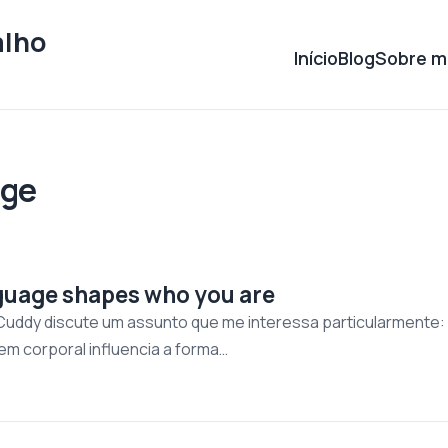
alho
Início
Blog
Sobre m
age
guage shapes who you are
Cuddy discute um assunto que me interessa particularmente: 
m corporal influencia a forma…