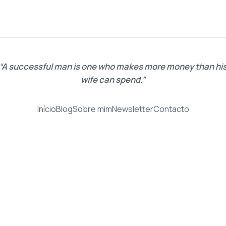
A successful man is one who makes more money than hi
wife can spend.
Início
Blog
Sobre mim
Newsletter
Contacto