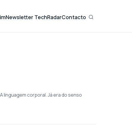
im
Newsletter TechRadar
Contacto
A linguagem corporal. Já era do senso