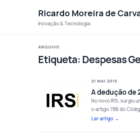
Saltar para o conteudo
Ricardo Moreira de Carv
Inovação & Tecnologia
ARQUIVO
Etiqueta:
Despesas Ger
21 MAI 2015
A dedução de 
No novo IRS, surgiu 
o artigo 78B do Códig
Ler artigo
→