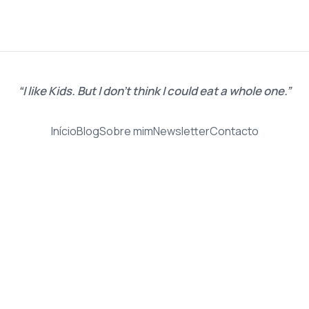
I like Kids. But I don't think I could eat a whole one.
Início
Blog
Sobre mim
Newsletter
Contacto