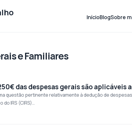
alho
Início
Blog
Sobre m
ais e Familiares
250€ das despesas gerais são aplicáveis
uma questão pertinente relativamente à dedução de despesas 
o do IRS (CIRS)…