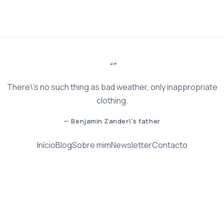
There\'s no such thing as bad weather, only inappropriate
clothing.
— Benjamin Zander\'s father
Início
Blog
Sobre mim
Newsletter
Contacto