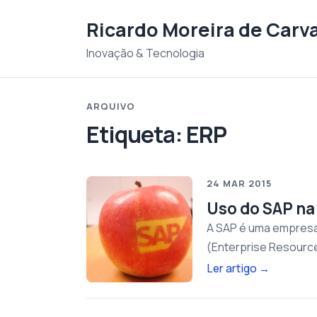
Saltar para o conteudo
Ricardo Moreira de Carv
Inovação & Tecnologia
ARQUIVO
Etiqueta:
ERP
24 MAR 2015
Uso do SAP na
A SAP é uma empresa
(Enterprise Resource
Ler artigo
→