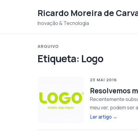
Saltar para o conteudo
Ricardo Moreira de Carv
Inovação & Tecnologia
ARQUIVO
Etiqueta:
Logo
23 MAI 2016
Resolvemos m
Recentemente subscr
meu ver, podem ser a
Ler artigo
→