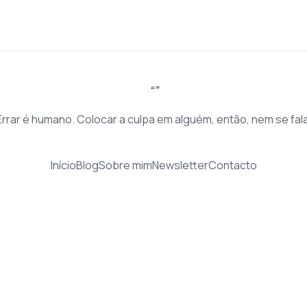
Errar é humano. Colocar a culpa em alguém, então, nem se fala
Início
Blog
Sobre mim
Newsletter
Contacto