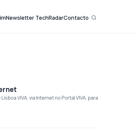
im
Newsletter TechRadar
Contacto
ternet
isboa VIVA, via Internet no Portal VIVA, para