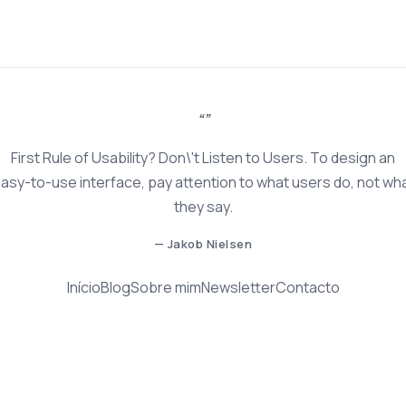
First Rule of Usability? Don\'t Listen to Users. To design an
asy-to-use interface, pay attention to what users do, not wh
they say.
— Jakob Nielsen
Início
Blog
Sobre mim
Newsletter
Contacto