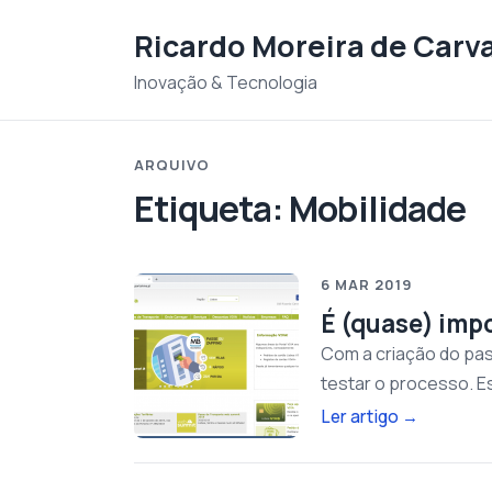
Saltar para o conteudo
Ricardo Moreira de Carv
Inovação & Tecnologia
ARQUIVO
Etiqueta:
Mobilidade
6 MAR 2019
É (quase) impo
Com a criação do pass
testar o processo. E
Ler artigo
→