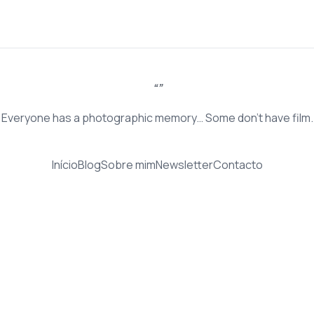
Everyone has a photographic memory… Some don’t have film.
Início
Blog
Sobre mim
Newsletter
Contacto