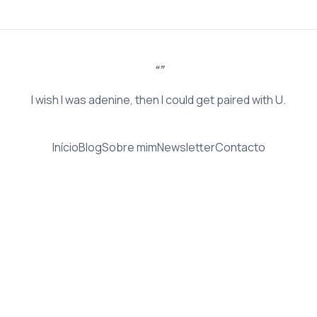
I wish I was adenine, then I could get paired with U.
Início
Blog
Sobre mim
Newsletter
Contacto