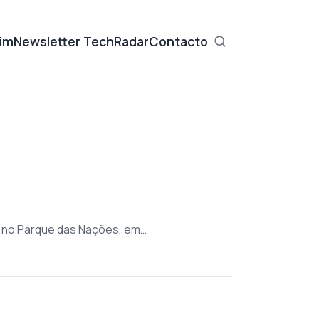
im
Newsletter TechRadar
Contacto
L, no Parque das Nações, em…