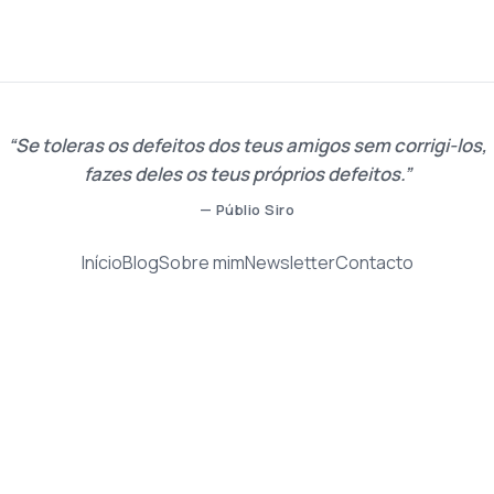
Se toleras os defeitos dos teus amigos sem corrigi-los,
fazes deles os teus próprios defeitos.
— Públio Siro
Início
Blog
Sobre mim
Newsletter
Contacto