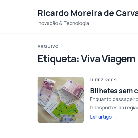
Saltar para o conteudo
Ricardo Moreira de Carv
Inovação & Tecnologia
ARQUIVO
Etiqueta:
Viva Viagem
11 DEZ 2009
Bilhetes sem 
Enquanto passageiro
transportes da regi
Ler artigo
→