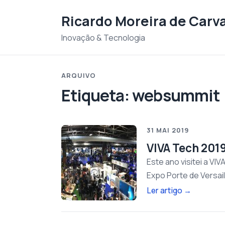
Saltar para o conteudo
Ricardo Moreira de Carv
Inovação & Tecnologia
ARQUIVO
Etiqueta:
websummit
31 MAI 2019
VIVA Tech 2019
Este ano visitei a VI
Expo Porte de Versail
Ler artigo
→