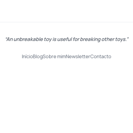
An unbreakable toy is useful for breaking other toys.
Início
Blog
Sobre mim
Newsletter
Contacto