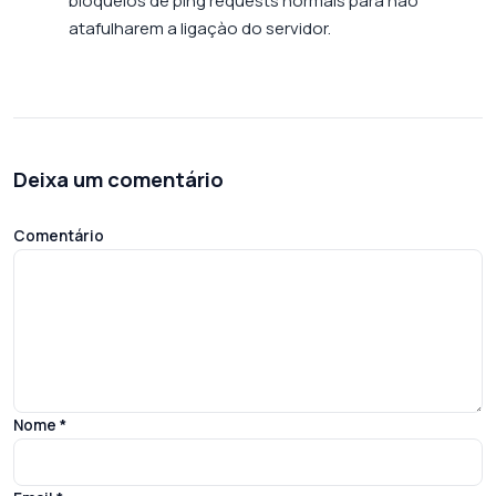
bloqueios de ping requests normais para não
atafulharem a ligaçào do servidor.
Deixa um comentário
Comentário
Nome
*