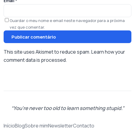
Email
*
Guardar o meu nome e email neste navegador para a próxima
vez que comentar.
This site uses Akismet to reduce spam.
Learn how your
comment data is processed.
You're never too old to learn something stupid.
Início
Blog
Sobre mim
Newsletter
Contacto