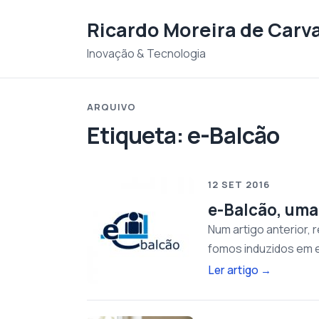
Saltar para o conteudo
Ricardo Moreira de Carv
Inovação & Tecnologia
ARQUIVO
Etiqueta:
e-Balcão
12 SET 2016
e-Balcão, uma
Num artigo anterior, 
fomos induzidos em e
Ler artigo
→