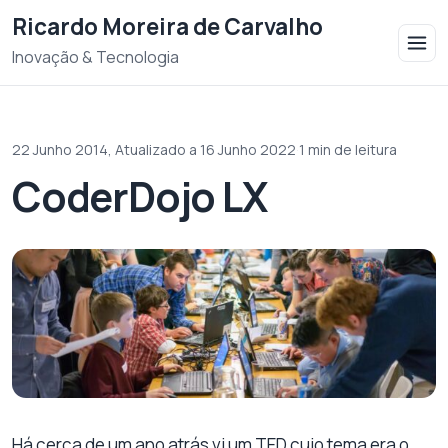
Saltar para o conteudo
Ricardo Moreira de Carvalho
Inovação & Tecnologia
22 Junho 2014,
Atualizado a 16 Junho 2022
·
1 min de leitura
CoderDojo LX
Há cerca de um ano atrás vi um TED cujo tema era o