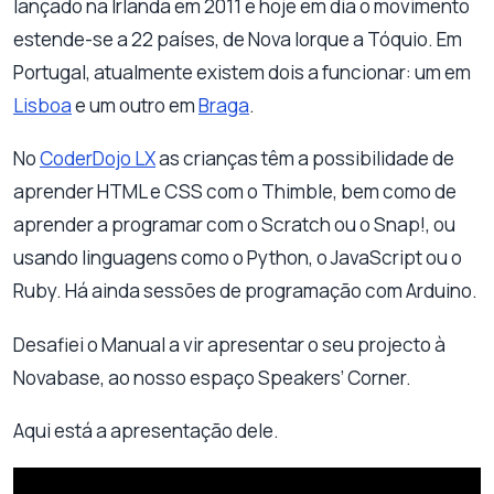
lançado na Irlanda em 2011 e hoje em dia o movimento
estende-se a 22 países, de Nova Iorque a Tóquio. Em
Portugal, atualmente existem dois a funcionar: um em
Lisboa
e um outro em
Braga
.
No
CoderDojo LX
as crianças têm a possibilidade de
aprender HTML e CSS com o Thimble, bem como de
aprender a programar com o Scratch ou o Snap!, ou
usando linguagens como o Python, o JavaScript ou o
Ruby. Há ainda sessões de programação com Arduino.
Desafiei o Manual a vir apresentar o seu projecto à
Novabase, ao nosso espaço Speakers’ Corner.
Aqui está a apresentação dele.