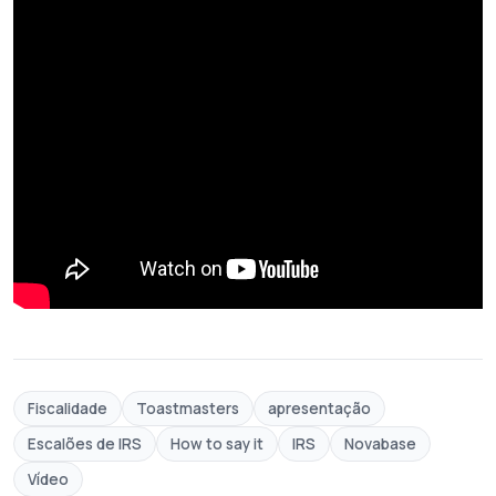
Fiscalidade
Toastmasters
apresentação
Escalões de IRS
How to say it
IRS
Novabase
Vídeo