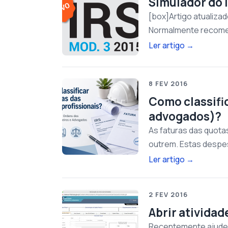
Simulador do 
[box]Artigo atualizad
Normalmente recomend
Ler artigo
→
8 FEV 2016
Como classific
advogados)?
As faturas das quota
outrem. Estas despe
Ler artigo
→
2 FEV 2016
Abrir ativida
Recentemente ajudei 