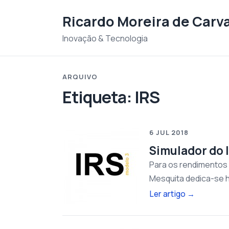
Saltar para o conteudo
Ricardo Moreira de Carv
Inovação & Tecnologia
ARQUIVO
Etiqueta:
IRS
6 JUL 2018
Simulador do 
Para os rendimentos d
Mesquita dedica-se h
Ler artigo
→