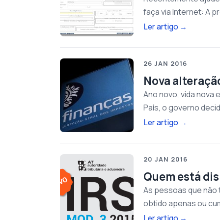
faça via Internet: A 
Ler artigo
→
26 JAN 2016
Nova alteração
Ano novo, vida nova e
País, o governo deci
Ler artigo
→
20 JAN 2016
Quem está dis
As pessoas que não 
obtido apenas ou cu
Ler artigo
→