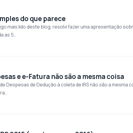
imples do que parece
igo mais lido deste blog, resolvi fazer uma apresentação sob
da as 5…
pesas e e-Fatura não são a mesma coisa
l de Despesas de Dedução à coleta de IRS não são a mesma co
ura…