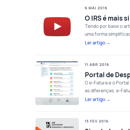
6 MAI 2016
O IRS é mais s
Tendo por base o art
uma forma simplifica
Ler artigo
→
11 ABR 2016
Portal de Des
O e-Fatura e o Porta
as diferenças. e-Fat
Ler artigo
→
15 FEV 2016