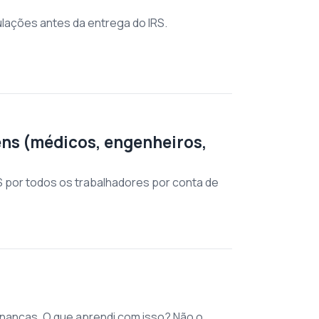
mulações antes da entrega do IRS.
dens (médicos, engenheiros,
S por todos os trabalhadores por conta de
Finanças. O que aprendi com isso? Não o