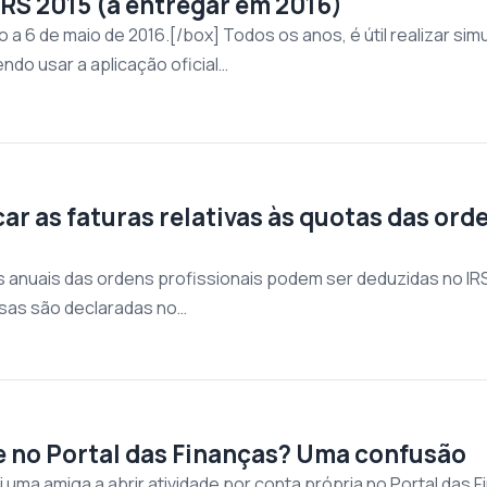
IRS 2015 (a entregar em 2016)
o a 6 de maio de 2016.[/box] Todos os anos, é útil realizar si
o usar a aplicação oficial…
ar as faturas relativas às quotas das or
s anuais das ordens profissionais podem ser deduzidas no IR
sas são declaradas no…
de no Portal das Finanças? Uma confusão
uma amiga a abrir atividade por conta própria no Portal das 