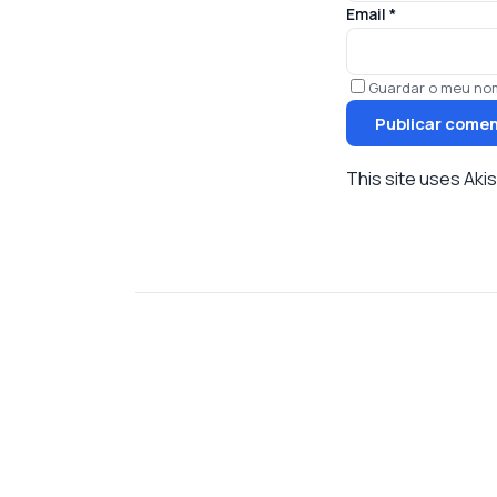
Email
*
Guardar o meu nom
This site uses Ak