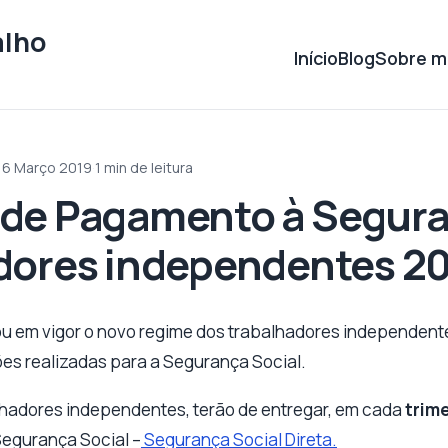
alho
Início
Blog
Sobre m
a 6 Março 2019
·
1 min de leitura
 de Pagamento à Segura
dores independentes 2
rou em vigor o novo regime dos trabalhadores independente
ões realizadas para a Segurança Social.
balhadores independentes, terão de entregar, em cada
trim
Segurança Social –
Segurança Social Direta.