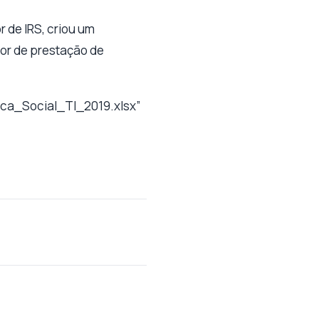
 de IRS, criou um
or de prestação de
nca_Social_TI_2019.xlsx”