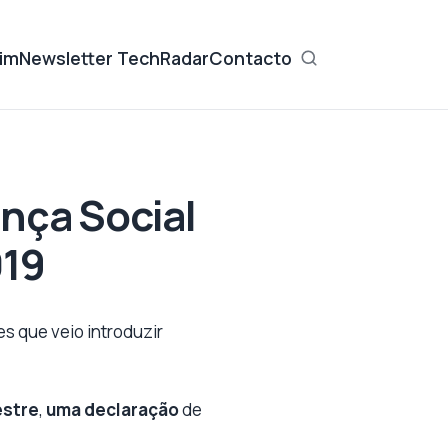
im
Newsletter TechRadar
Contacto
nça Social
019
s que veio introduzir
estre
,
uma declaração
de