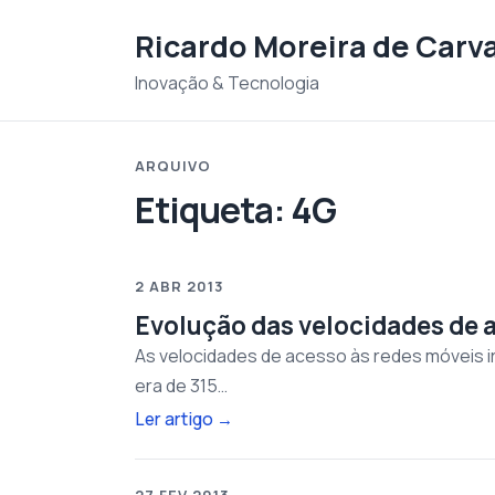
Saltar para o conteudo
Ricardo Moreira de Carv
Inovação & Tecnologia
ARQUIVO
Etiqueta:
4G
2 ABR 2013
Evolução das velocidades de 
As velocidades de acesso às redes móveis i
era de 315…
Ler artigo
→