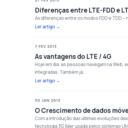
27 FEV 2013
Diferenças entre LTE-FDD e 
As diferenças entre os modos FDD e TDD – no 
Ler artigo
→
7 FEV 2013
As vantagens do LTE / 4G
Hoje em dia, as pessoas navegam na Web, e
integradas. Também já…
Ler artigo
→
30 JAN 2013
O Crescimento de dados móve
Com a introdução das últimas evoluções da
tecnologia 3G líder usada pelos sistemas 