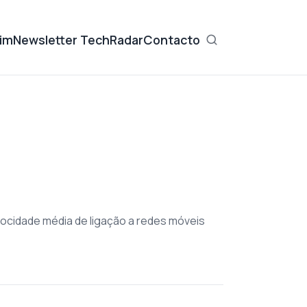
im
Newsletter TechRadar
Contacto
locidade média de ligação a redes móveis