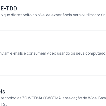
LTE-TDD
que diz respeito ao nível de experiência para o utilizador fi
nviam e-mails e consumem vídeo usando os seus computador
is
s tecnologias 3G WCDMA ((WCDMA, abreviação de Wide-Band C
UMTS…