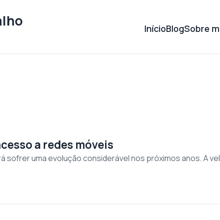
alho
Início
Blog
Sobre m
acesso a redes móveis
rá sofrer uma evolução considerável nos próximos anos. A ve