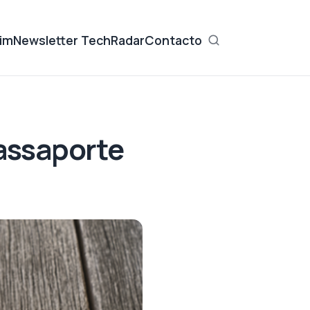
im
Newsletter TechRadar
Contacto
Passaporte