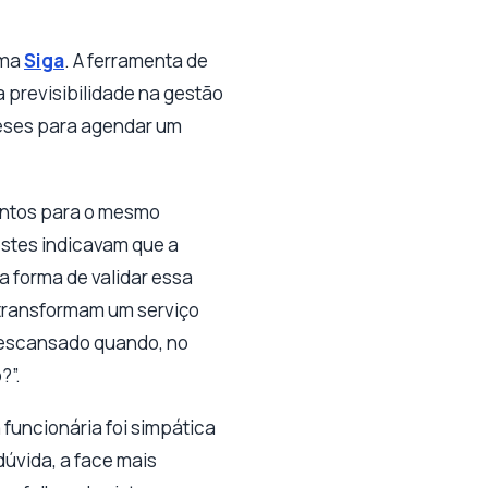
rma
Siga
. A ferramenta de
 previsibilidade na gestão
meses para agendar um
mentos para o mesmo
estes indicavam que a
a forma de validar essa
transformam um serviço
 descansado quando, no
?”.
funcionária foi simpática
dúvida, a face mais