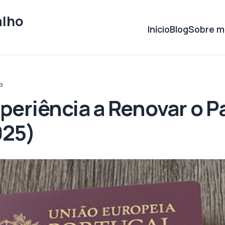
alho
Início
Blog
Sobre m
a
periência a Renovar o 
025)