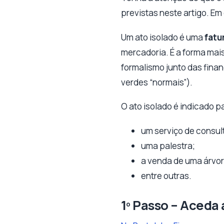
previstas neste artigo. Em
Um ato isolado é uma
fatu
mercadoria. É a forma mai
formalismo junto das fina
verdes “normais”).
O ato isolado é indicado 
um serviço de consult
uma palestra;
a venda de uma árvor
entre outras.
1º Passo – Aceda 