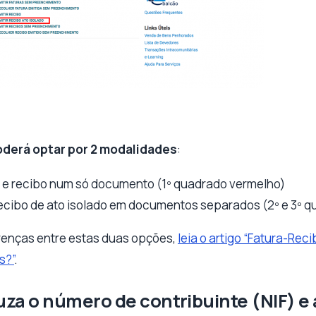
derá optar por 2 modalidades
:
 e recibo num só documento (1º quadrado vermelho)
recibo de ato isolado em documentos separados (2º e 3º 
renças entre estas duas opções,
leia o artigo “Fatura-Re
s?”
.
duza o número de contribuinte (NIF) e