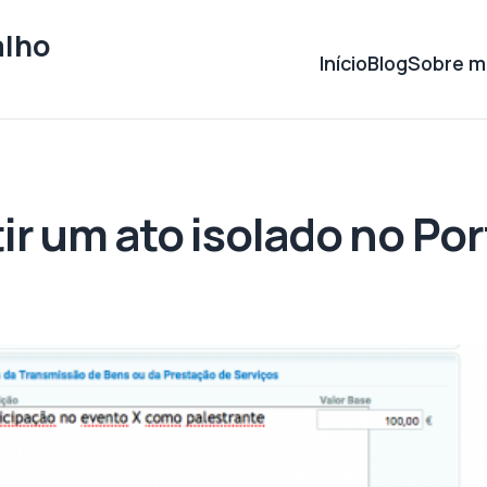
alho
Início
Blog
Sobre m
r um ato isolado no Por