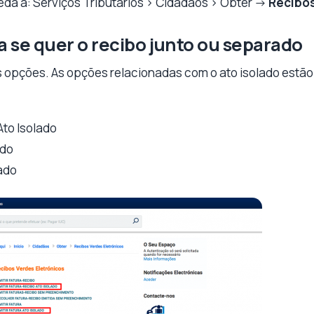
ceda a: Serviços Tributários > Cidadãos > Obter ->
Recibos
a se quer o recibo junto ou separado
ias opções. As opções relacionadas com o ato isolado estã
Ato Isolado
ado
lado