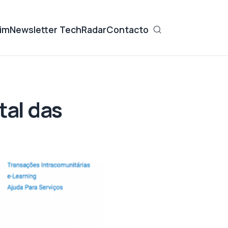
im
Newsletter TechRadar
Contacto
tal das