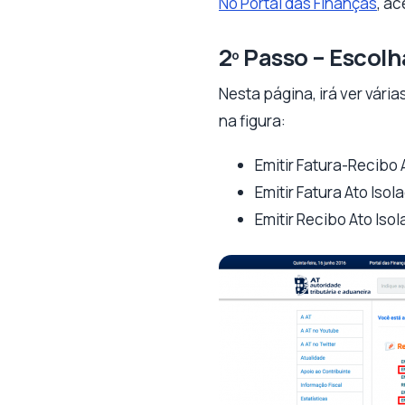
No Portal das Finanças
, a
2º Passo – Escolh
Nesta página, irá ver vár
na figura:
Emitir Fatura-Recibo 
Emitir Fatura Ato Isol
Emitir Recibo Ato Iso