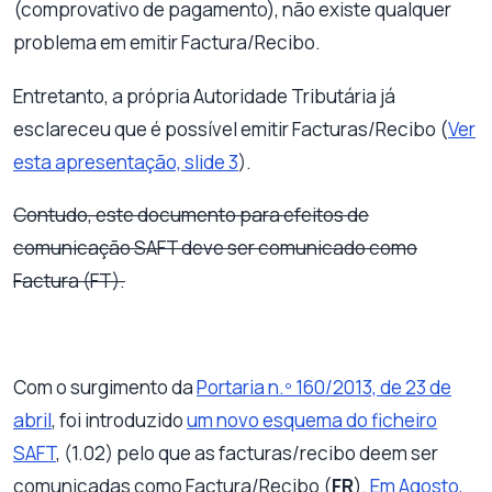
(comprovativo de pagamento), não existe qualquer
problema em emitir Factura/Recibo.
Entretanto, a própria Autoridade Tributária já
esclareceu que é possível emitir Facturas/Recibo (
Ver
esta apresentação, slide 3
).
Contudo, este documento para efeitos de
comunicação SAFT deve ser comunicado como
Factura (FT).
Com o surgimento da
Portaria n.º 160/2013, de 23 de
abril
, foi introduzido
um novo esquema do ficheiro
SAFT
, (1.02) pelo que as facturas/recibo deem ser
comunicadas como Factura/Recibo (
FR
).
Em Agosto,