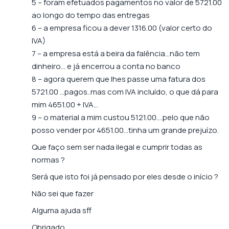
5 – foram efetuados pagamentos no valor de 5721.00
ao longo do tempo das entregas
6 – a empresa ficou a dever 1316.00 (valor certo do
IVA)
7 – a empresa está a beira da falência…não tem
dinheiro… e já encerrou a conta no banco
8 – agora querem que lhes passe uma fatura dos
5721.00 …pagos..mas com IVA incluído, o que dá para
mim 4651.00 + IVA…
9 – o material a mim custou 5121.00….pelo que não
posso vender por 4651.00…tinha um grande prejuízo.
Que faço sem ser nada ilegal e cumprir todas as
normas ?
Será que isto foi já pensado por eles desde o início ?
Não sei que fazer
Alguma ajuda sff
Obrigado