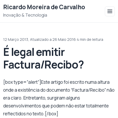
Saltar para o conteudo
Ricardo Moreira de Carvalho
Inovação & Tecnologia
12 Março 2013,
Atualizado a 26 Maio 2016
·
4 min de leitura
É legal emitir
Factura/Recibo?
[box type=”alert”]Este artigo foi escrito numa altura
onde a existência do documento “Factura/Recibo” não
era claro. Entretanto, surgiram alguns
desenvolvimentos que podem não estar totalmente
reflectidos no texto.[/box]