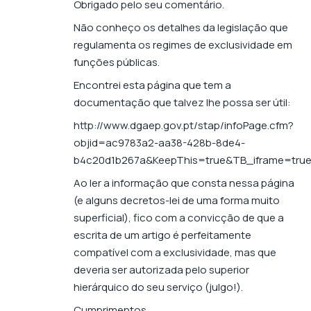
Obrigado pelo seu comentário.
Não conheço os detalhes da legislação que
regulamenta os regimes de exclusividade em
funções públicas.
Encontrei esta página que tem a
documentação que talvez lhe possa ser útil:
http://www.dgaep.gov.pt/stap/infoPage.cfm?
objid=ac9783a2-aa38-428b-8de4-
b4c20d1b267a&KeepThis=true&TB_iframe=tru
Ao ler a informação que consta nessa página
(e alguns decretos-lei de uma forma muito
superficial), fico com a convicção de que a
escrita de um artigo é perfeitamente
compatível com a exclusividade, mas que
deveria ser autorizada pelo superior
hierárquico do seu serviço (julgo!).
Cumprimentos,