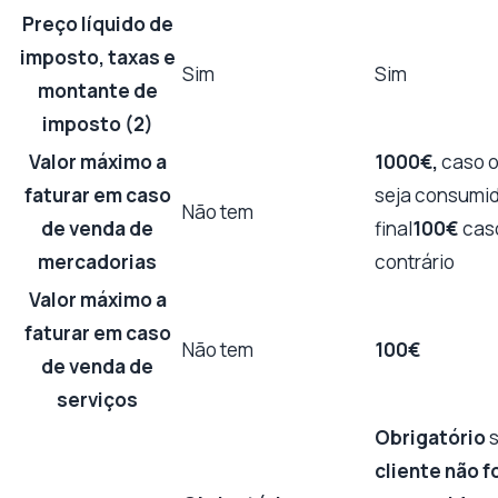
Preço líquido de
imposto, taxas e
Sim
Sim
montante de
imposto (2)
Valor máximo a
1000€,
caso o
faturar em caso
seja consumi
Não tem
de venda de
final
100€
cas
mercadorias
contrário
Valor máximo a
faturar em caso
Não tem
100€
de venda de
serviços
Obrigatório
cliente não f