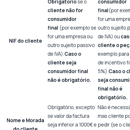
Obrigatório
se o
consumidor
cliente não for
final
(por exe
consumidor
for uma empr
final
(por exemplo se
outro sujeito 
for uma empresa ou
de IVA) ou
cas
NIF do cliente
outro sujeito passivo
cliente o peç
de IVA).
Caso o
exemplo para 
cliente seja
de incentivo f
consumidor final
5%).
Caso o c
não é obrigatório.
seja consum
final não é
obrigatório.
Obrigatório, excepto
Não é necessá
se valor da factura
mas cliente p
Nome e Morada
seja inferior a 1000€ e
pedir (se o cli
do cliente