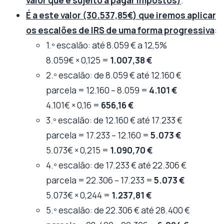
valor que é sujeito a pagar impostos)
.
É a este valor (30.537,85€) que iremos aplicar
os escalões de IRS de uma forma progressiva
:
1.º escalão: até 8.059 € a 12,5%
8.059€ × 0,125 =
1.007,38 €
2.º escalão: de 8.059 € até 12.160 €
parcela = 12.160 – 8.059 =
4.101 €
4.101€ × 0,16 =
656,16 €
3.º escalão: de 12.160 € até 17.233 €
parcela = 17.233 – 12.160 =
5.073 €
5.073€ × 0,215 =
1.090,70 €
4.º escalão: de 17.233 € até 22.306 €
parcela = 22.306 – 17.233 =
5.073 €
5.073€ × 0,244 =
1.237,81 €
5.º escalão: de 22.306 € até 28.400 €