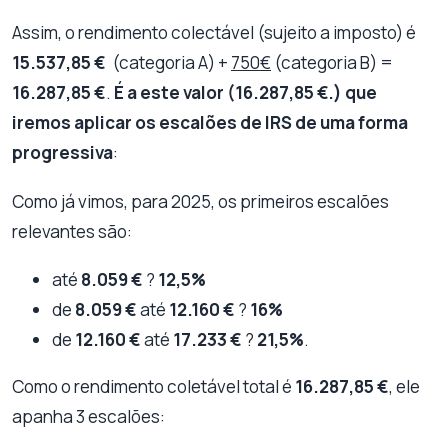
Assim, o rendimento colectável (sujeito a imposto) é
15.537,85 €
(categoria A) +
750€
(categoria B) =
16.287,85 €
.
É a este valor (16.287,85 €.) que
iremos aplicar os escalões de IRS de uma forma
progressiva
:
Como já vimos, para 2025, os primeiros escalões
relevantes são:
até
8.059 €
?
12,5%
de
8.059 €
até
12.160 €
?
16%
de
12.160 €
até
17.233 €
?
21,5%
.
Como o rendimento coletável total é
16.287,85 €
, ele
apanha 3 escalões: