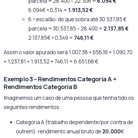
parcela = 28.400 – 22.306 =
6.094 €
6.094€ × 0,314 =
1.913,52 €
6.º escalão: do que sobra até 30.537,85 €
parcela = 30.537,85 – 28.400 =
2.137,85 €
2.137,85€ × 0,349 =
746,11 €
.
Assim o valor apurado será 1.007,38 + 656,16 + 1.090,70
+ 1.237,81 + 1.913,52 + 746,11 = 6.651,68 €.
Exemplo 3 – Rendimentos Categoria A +
Rendimentos Categoria B
Imaginemos um caso de uma pessoa que tenha tido os
seguintes rendimentos:
Categoria A (trabalho dependente/por contra de
outrem): rendimento anual bruto de
20.000
€