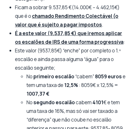
Ficam a sobrar 9.537,85 €(14.000€ – 4.462,15€)
que é o
chamado Rendimento Colectável (o
valor que é sujeito a pagar impostos
.
É a este valor (9.537,85 €) que iremos aplicar
os escalões de IRS de uma forma progressiva
:
Este valor (9537,85€) “enche” por completo o 1.º
escalão e ainda passa alguma “água” para o
escalão seguinte;
No
primeiro escalão
“cabem”
8059 euros
e
tem uma taxa de
12,5%
: 8059€ x 12,5% =
1007,37 €
No
segundo
escalão
cabem
4101
€ e tem
uma taxa de 16%, mas só vai ser taxado a
“diferença” que não coube no escalão
anterior e passou para este: 9537,85- 8059