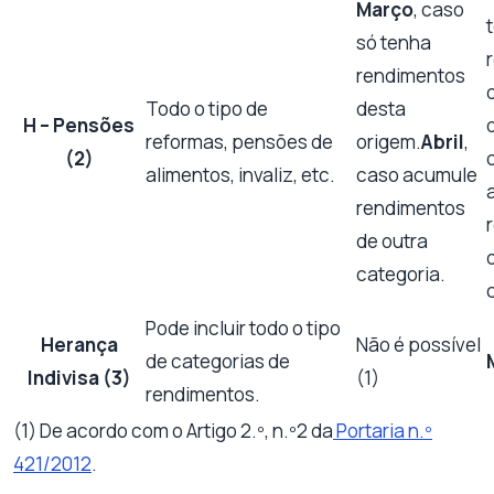
Março
, caso
só tenha
rendimentos
Todo o tipo de
desta
H – Pensões
reformas, pensões de
origem.
Abril
,
(2)
alimentos, invaliz, etc.
caso acumule
rendimentos
de outra
categoria.
Pode incluir todo o tipo
Herança
Não é possível
de categorias de
Indivisa (3)
(1)
rendimentos.
(1) De acordo com o Artigo 2.º, n.º2 da
Portaria n.º
421/2012
.