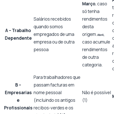
Março
, caso
só tenha
Salários recebidos
rendimentos
quando somos
desta
A – Trabalho
empregados de uma
origem.
,
Abril
Dependente
empresa ou de outra
caso acumule
pessoa
rendimentos
de outra
categoria.
Para trabalhadores que
B –
passam facturas em
Empresarias
nome pessoal
Não é possível
e
(incluindo os antigos
(1)
Profissionais
recibos-verdes e os