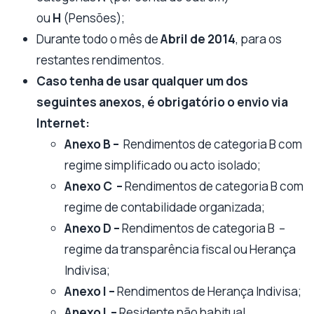
ou
H
(Pensões);
Durante todo o mês
de
Abril de 2014
, para os
restantes rendimentos.
Caso tenha de usar qualquer um dos
seguintes anexos, é obrigatório o envio via
Internet:
Anexo B –
Rendimentos de categoria B com
regime simplificado ou acto isolado;
Anexo C –
Rendimentos de categoria B com
regime de contabilidade organizada;
Anexo D –
Rendimentos de categoria B –
regime da transparência fiscal ou Herança
Indivisa;
Anexo I –
Rendimentos de Herança Indivisa;
Anexo L –
Residente não habitual.