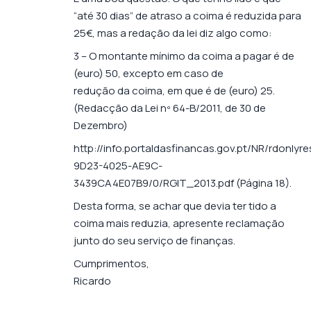
“até 30 dias” de atraso a coima é reduzida para
25€, mas a redação da lei diz algo como:
3 – O montante mínimo da coima a pagar é de
(euro) 50, excepto em caso de
redução da coima, em que é de (euro) 25.
(Redacção da Lei nº 64-B/2011, de 30 de
Dezembro)
http://info.portaldasfinancas.gov.pt/NR/rdonly
9D23-4025-AE9C-
3439CA4E07B9/0/RGIT_2013.pdf
(Página 18).
Desta forma, se achar que devia ter tido a
coima mais reduzia, apresente reclamação
junto do seu serviço de finanças.
Cumprimentos,
Ricardo