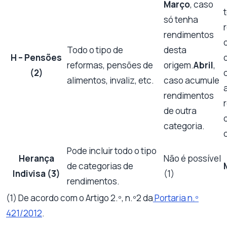
Março
, caso
só tenha
rendimentos
Todo o tipo de
desta
H – Pensões
reformas, pensões de
origem.
Abril
,
(2)
alimentos, invaliz, etc.
caso acumule
rendimentos
de outra
categoria.
Pode incluir todo o tipo
Herança
Não é possível
de categorias de
Indivisa (3)
(1)
rendimentos.
(1) De acordo com o Artigo 2.º, n.º2 da
Portaria n.º
421/2012
.