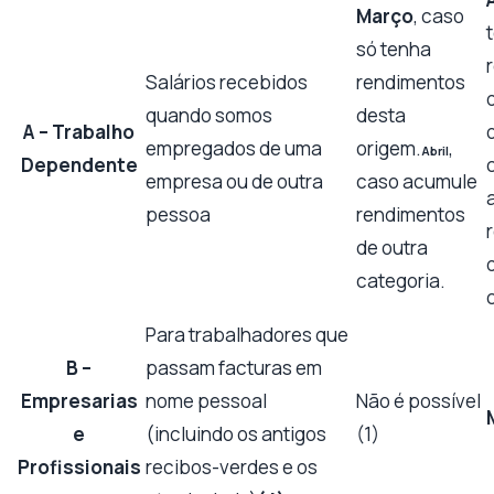
Março
, caso
só tenha
Salários recebidos
rendimentos
quando somos
desta
A – Trabalho
empregados de uma
origem.
,
Abril
Dependente
empresa ou de outra
caso acumule
pessoa
rendimentos
de outra
categoria.
Para trabalhadores que
B –
passam facturas em
Empresarias
nome pessoal
Não é possível
e
(incluindo os antigos
(1)
Profissionais
recibos-verdes e os