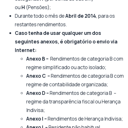
ou
H
(Pensões);
Durante todo o mês
de
Abril de 2014
, para os
restantes rendimentos.
Caso tenha de usar qualquer um dos
seguintes anexos, é obrigatório o envio via
Internet:
Anexo B –
Rendimentos de categoria B com
regime simplificado ou acto isolado;
Anexo C –
Rendimentos de categoria B com
regime de contabilidade organizada;
Anexo D –
Rendimentos de categoria B –
regime da transparência fiscal ou Herança
Indivisa;
Anexo I –
Rendimentos de Herança Indivisa;
Anexo L –
Residente não habitual.