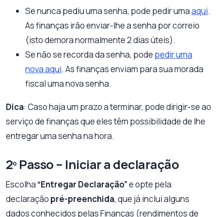
Se nunca pediu uma senha, pode pedir uma
aqui
.
As finanças irão enviar-lhe a senha por correio
(isto demora normalmente 2 dias úteis).
Se não se recorda da senha, pode
pedir uma
nova aqui
. As finanças enviam para sua morada
fiscal uma nova senha.
Dica
: Caso haja um prazo a terminar, pode dirigir-se ao
serviço de finanças que eles têm possibilidade de lhe
entregar uma senha na hora.
2º Passo – Iniciar a declaração
Escolha
“Entregar Declaração”
e opte pela
declaração
pré-preenchida
, que já inclui alguns
dados conhecidos pelas Finanças (rendimentos de