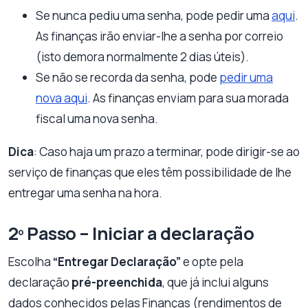
Se nunca pediu uma senha, pode pedir uma
aqui
.
As finanças irão enviar-lhe a senha por correio
(isto demora normalmente 2 dias úteis).
Se não se recorda da senha, pode
pedir uma
nova aqui
. As finanças enviam para sua morada
fiscal uma nova senha.
Dica
: Caso haja um prazo a terminar, pode dirigir-se ao
serviço de finanças que eles têm possibilidade de lhe
entregar uma senha na hora.
2º Passo – Iniciar a declaração
Escolha
“Entregar Declaração”
e opte pela
declaração
pré-preenchida
, que já inclui alguns
dados conhecidos pelas Finanças (rendimentos de