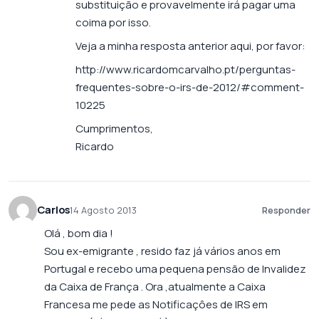
substituição e provavelmente irá pagar uma
coima por isso.
Veja a minha resposta anterior aqui, por favor:
http://www.ricardomcarvalho.pt/perguntas-
frequentes-sobre-o-irs-de-2012/#comment-
10225
Cumprimentos,
Ricardo
Carlos
14 Agosto 2013
Responder
Olá , bom dia !
Sou ex-emigrante , resido faz já vários anos em
Portugal e recebo uma pequena pensão de Invalidez
da Caixa de França . Ora ,atualmente a Caixa
Francesa me pede as Notificaçôes de IRS em