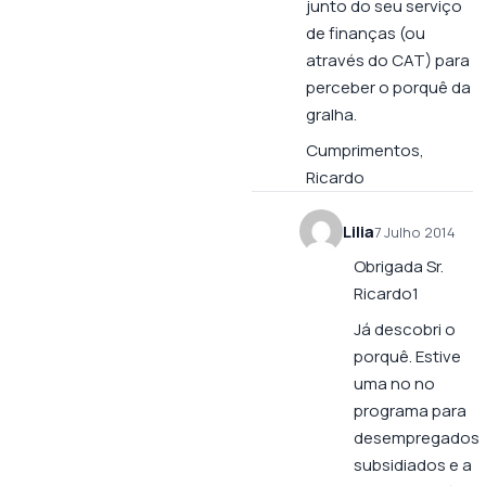
junto do seu serviço
de finanças (ou
através do CAT) para
perceber o porquê da
gralha.
Cumprimentos,
Ricardo
Lilia
7 Julho 2014
Obrigada Sr.
Ricardo1
Já descobri o
porquê. Estive
uma no no
programa para
desempregados
subsidiados e a