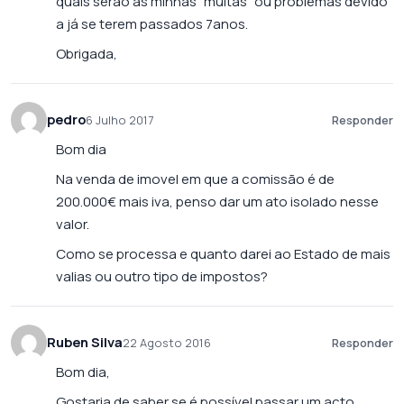
quais serão as minhas “multas” ou problemas devido
a já se terem passados 7anos.
Obrigada,
pedro
6 Julho 2017
Responder
Bom dia
Na venda de imovel em que a comissão é de
200.000€ mais iva, penso dar um ato isolado nesse
valor.
Como se processa e quanto darei ao Estado de mais
valias ou outro tipo de impostos?
Ruben Silva
22 Agosto 2016
Responder
Bom dia,
Gostaria de saber se é possível passar um acto