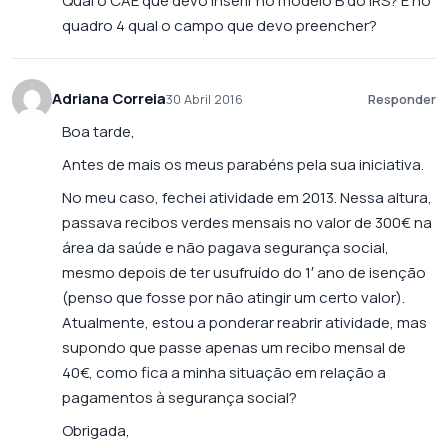
Qual o CAE que devo inserir no modelo B do IRS? E no
quadro 4 qual o campo que devo preencher?
Adriana Correia
30 Abril 2016
Responder
Boa tarde,
Antes de mais os meus parabéns pela sua iniciativa.
No meu caso, fechei atividade em 2013. Nessa altura,
passava recibos verdes mensais no valor de 300€ na
área da saúde e não pagava segurança social,
mesmo depois de ter usufruído do 1′ ano de isenção
(penso que fosse por não atingir um certo valor).
Atualmente, estou a ponderar reabrir atividade, mas
supondo que passe apenas um recibo mensal de
40€, como fica a minha situação em relação a
pagamentos à segurança social?
Obrigada,