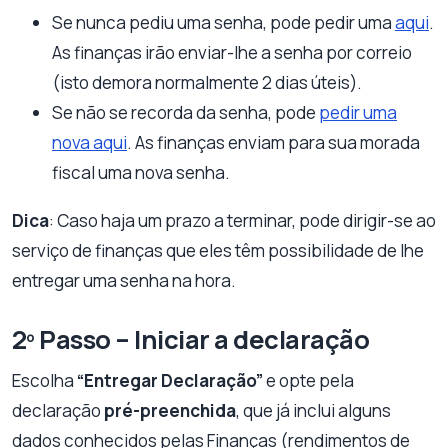
Se nunca pediu uma senha, pode pedir uma
aqui
.
As finanças irão enviar-lhe a senha por correio
(isto demora normalmente 2 dias úteis).
Se não se recorda da senha, pode
pedir uma
nova aqui
. As finanças enviam para sua morada
fiscal uma nova senha.
Dica
: Caso haja um prazo a terminar, pode dirigir-se ao
serviço de finanças que eles têm possibilidade de lhe
entregar uma senha na hora.
2º Passo – Iniciar a declaração
Escolha
“Entregar Declaração”
e opte pela
declaração
pré-preenchida
, que já inclui alguns
dados conhecidos pelas Finanças (rendimentos de