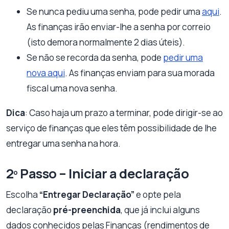
Se nunca pediu uma senha, pode pedir uma
aqui
.
As finanças irão enviar-lhe a senha por correio
(isto demora normalmente 2 dias úteis).
Se não se recorda da senha, pode
pedir uma
nova aqui
. As finanças enviam para sua morada
fiscal uma nova senha.
Dica
: Caso haja um prazo a terminar, pode dirigir-se ao
serviço de finanças que eles têm possibilidade de lhe
entregar uma senha na hora.
2º Passo – Iniciar a declaração
Escolha
“Entregar Declaração”
e opte pela
declaração
pré-preenchida
, que já inclui alguns
dados conhecidos pelas Finanças (rendimentos de