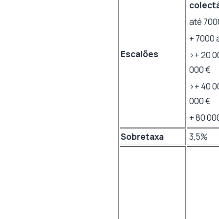
colect
até 700
+ 7000 
Escalões
>+ 20 0
000 €
>+ 40 0
000 €
+ 80 00
Sobretaxa
3,5%