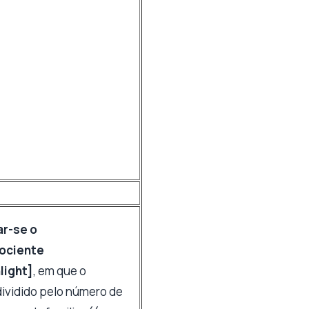
ar-se o
uociente
light]
, em que o
dividido pelo número de