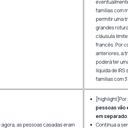
eventualmente
famílias com m
permitir uma 
grandes rotur
cláusula limit
francês. Por 
anteriores, a 
poderá ter um
líquida de IRS
famílias com 3 
[highlight]Por
pessoas vão 
em separado
é agora, as pessoas casadas eram
Continua a ser