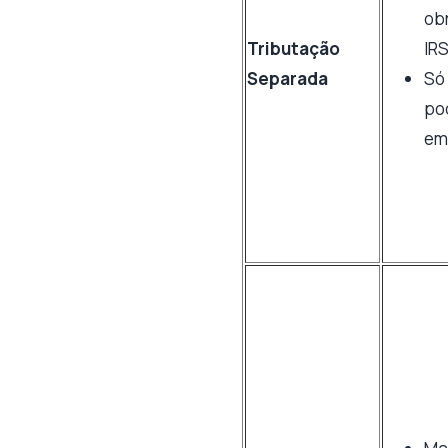
ob
Tributação
IR
Separada
Só 
po
em