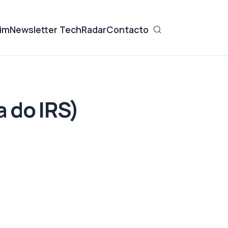
im
Newsletter TechRadar
Contacto
 do IRS)