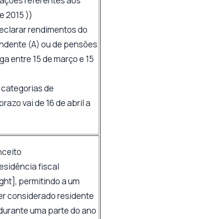
rações referentes aos
e 2015 ))
declarar rendimentos do
ndente (A) ou de pensões
ega entre 15 de março e 15
 categorias de
razo vai de 16 de abril a
nceito
residência fiscal
ight], permitindo a um
er considerado residente
 durante uma parte do ano