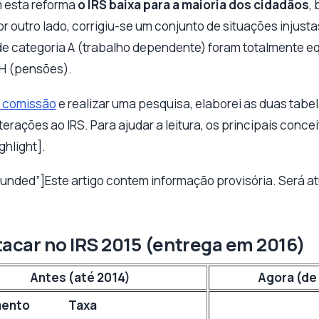
m esta reforma
o IRS baixa para a maioria dos cidadãos
,
or outro lado, corrigiu-se um conjunto de situações injusta
de categoria A (trabalho dependente) foram totalmente e
 H (pensões).
a comissão
e realizar uma pesquisa, elaborei as duas tab
lterações ao IRS. Para ajudar a leitura, os principais con
ghlight].
ounded”]Este artigo contem informação provisória. Será 
tacar no IRS 2015 (entrega em 2016)
Antes (até 2014)
Agora (de
mento
Taxa