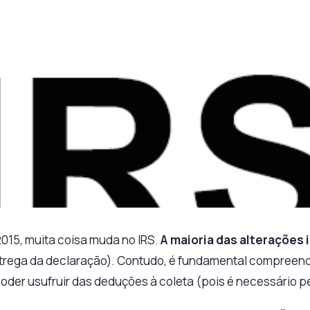
 2015, muita coisa muda no IRS.
A maioria das alterações 
trega da declaração). Contudo, é fundamental compreende
oder usufruir das deduções à coleta (pois é necessário pe