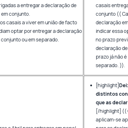
rigadas a entregar a declaração de
casais entreg
S em conjunto.
conjunto (( Ca
os casais a viver em união de facto
declaração em
diam optar por entregar a declaração
indicar essa o
 conjunto ou em separado.
no prazo previ
declaração de
prazo já não é
separado. )).
[highlight]
Dei
distintos co
que as decla
[/highlight] (
aplicam-se ape