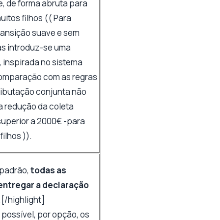
, de forma abruta para
uitos filhos (( Para
transição suave e sem
as introduz-se uma
e, inspirada no sistema
comparação com as regras
tributação conjunta não
a redução da coleta
 superior a 2000€ -para
filhos )).
 padrão,
todas as
entregar a declaração
.[/highlight]
 possível, por opção, os