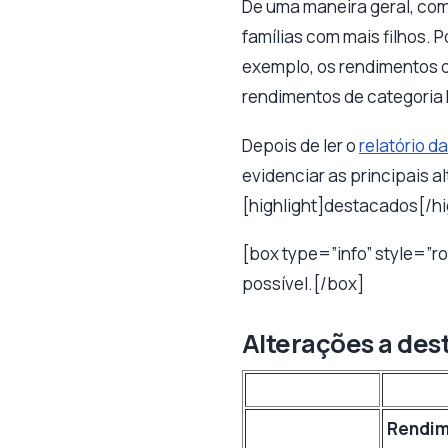
De uma maneira geral, co
famílias com mais filhos. P
exemplo, os rendimentos 
rendimentos de categoria
Depois de ler o
relatório d
evidenciar as principais a
[highlight]destacados[/hi
[box type=”info” style=”r
possível.[/box]
Alterações a des
Rendi