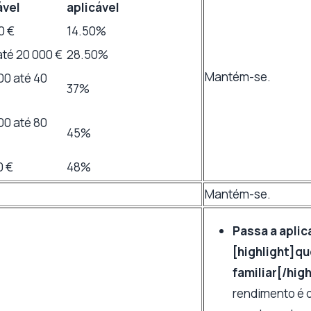
ável
aplicável
0 €
14.50%
até 20 000 €
28.50%
Mantém-se.
00 até 40
37%
00 até 80
45%
0 €
48%
Mantém-se.
Passa a aplic
[highlight]q
familiar[/high
rendimento é 