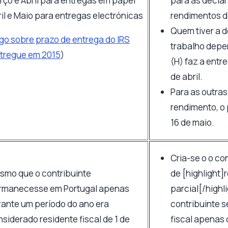
rço e Abril para entregas em papel
para as decla
il e Maio para entregas electrónicas
rendimentos d
Quem tiver a 
igo sobre prazo de entrega do IRS
trabalho depe
ntregue em 2015
)
(H) faz a entr
de abril.
Para as outras
rendimento, o p
16 de maio.
Cria-se o o co
smo que o contribuinte
de [highlight]
rmanecesse em Portugal apenas
parcial[/highl
rante um período do ano era
contribuinte s
siderado residente fiscal de 1 de
fiscal apenas