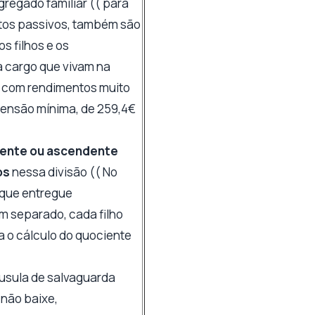
regado familiar (( para
itos passivos, também são
s filhos e os
 cargo que vivam na
 com rendimentos muito
pensão mínima, de 259,4€
ente ou ascendente
os
nessa divisão (( No
 que entregue
m separado, cada filho
ra o cálculo do quociente
áusula de salvaguarda
 não baixe,