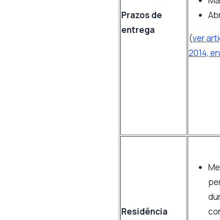
Ma
Prazos de
Abr
entrega
(
ver art
2014, e
Me
pe
du
Residência
con