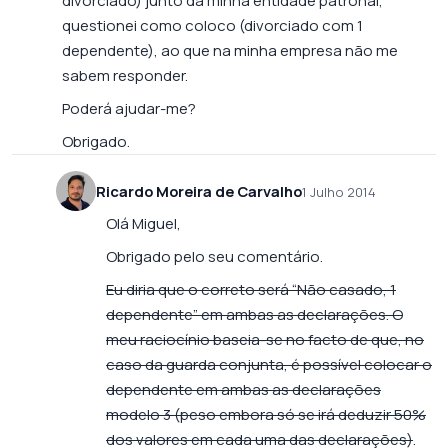
divorciado) junto da minha entidade patronal,
questionei como coloco (divorciado com 1
dependente), ao que na minha empresa não me
sabem responder.
Poderá ajudar-me?
Obrigado.
Ricardo Moreira de Carvalho
1 Julho 2014
Olá Miguel,
Obrigado pelo seu comentário.
Eu diria que o correto será “Não casado, 1
dependente” em ambas as declarações. O
meu raciocínio baseia-se no facto de que, no
caso da guarda conjunta, é possível colocar o
dependente em ambas as declarações
modelo 3 (peso embora só se irá deduzir 50%
dos valores em cada uma das declarações)
.